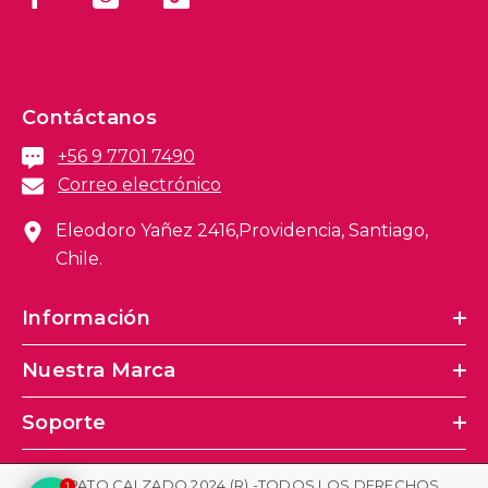
Contáctanos
+56 9 7701 7490
Correo electrónico
Eleodoro Yañez 2416,Providencia, Santiago,
Chile.
Información
Nuestra Marca
Soporte
ZAPATO CALZADO 2024 (R) -TODOS LOS DERECHOS
1