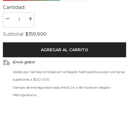
Cantidad:
Disminuir
Aumentar
cantidad
la
para
cantidad
$159,900
Subtotal:
Zapato
para
Fiesta-
Zapato
Jacqueline
Fiesta-
Rojo-
Jacqueline
AGREGAR AL CARRITO
taco
Rojo-
10cm
taco
10cm
¡Envío gratis!
Válido por tiempo limitado en la Región Metropolitana por compras
superiores a $120.000
Tiempo de entrega estimado entre 24 a 48 horas en Región
Metropolitana.