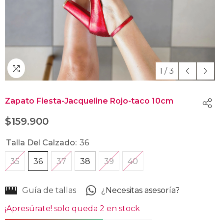
1
/
3
Zapato Fiesta-Jacqueline Rojo-taco 10cm
$159.900
Talla Del Calzado:
36
35
36
37
38
39
40
Guía de tallas
¿Necesitas asesoría?
¡Apresúrate! solo queda 2 en stock