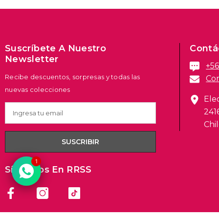
Suscríbete A Nuestro
Contá
Newsletter
+56
Recibe descuentos, sorpresas y todas las
Cor
nuevas colecciones
Ele
241
Chil
SUSCRIBIR
Síguenos En RRSS